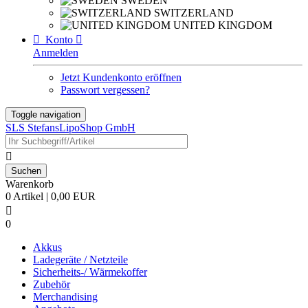
SWEDEN
SWITZERLAND
UNITED KINGDOM

Konto

Anmelden
Jetzt Kundenkonto eröffnen
Passwort vergessen?
Toggle navigation
SLS StefansLipoShop GmbH

Warenkorb
0 Artikel | 0,00 EUR

0
Akkus
Ladegeräte / Netzteile
Sicherheits-/ Wärmekoffer
Zubehör
Merchandising