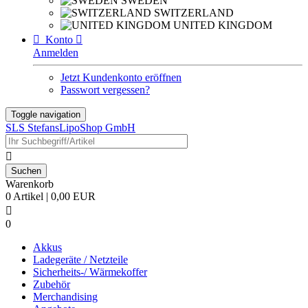
SWEDEN
SWITZERLAND
UNITED KINGDOM

Konto

Anmelden
Jetzt Kundenkonto eröffnen
Passwort vergessen?
Toggle navigation
SLS StefansLipoShop GmbH

Warenkorb
0 Artikel | 0,00 EUR

0
Akkus
Ladegeräte / Netzteile
Sicherheits-/ Wärmekoffer
Zubehör
Merchandising