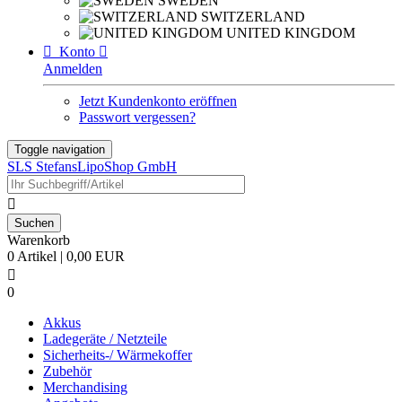
SWEDEN
SWITZERLAND
UNITED KINGDOM

Konto

Anmelden
Jetzt Kundenkonto eröffnen
Passwort vergessen?
Toggle navigation
SLS StefansLipoShop GmbH

Warenkorb
0 Artikel | 0,00 EUR

0
Akkus
Ladegeräte / Netzteile
Sicherheits-/ Wärmekoffer
Zubehör
Merchandising