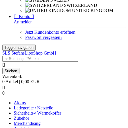
SWEDEN
SWITZERLAND
UNITED KINGDOM

Konto

Anmelden
Jetzt Kundenkonto eröffnen
Passwort vergessen?
Toggle navigation
SLS StefansLipoShop GmbH

Warenkorb
0 Artikel | 0,00 EUR

0
Akkus
Ladegeräte / Netzteile
Sicherheits-/ Wärmekoffer
Zubehör
Merchandising