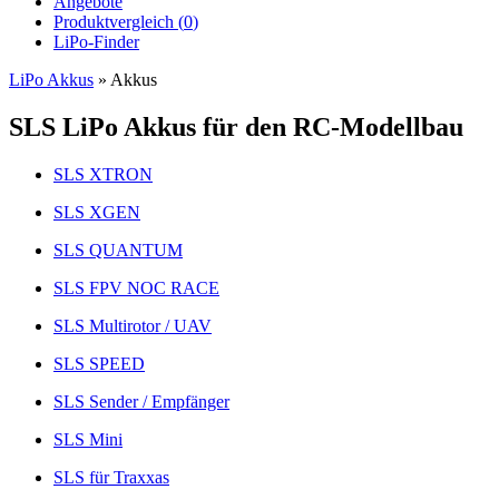
Angebote
Produktvergleich (
0
)
LiPo-Finder
LiPo Akkus
»
Akkus
SLS LiPo Akkus für den RC-Modellbau
SLS XTRON
SLS XGEN
SLS QUANTUM
SLS FPV NOC RACE
SLS Multirotor / UAV
SLS SPEED
SLS Sender / Empfänger
SLS Mini
SLS für Traxxas