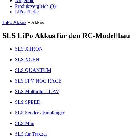
Angebote
Produktvergleich (
0
)
LiPo-Finder
LiPo Akkus
»
Akkus
SLS LiPo Akkus für den RC-Modellbau
SLS XTRON
SLS XGEN
SLS QUANTUM
SLS FPV NOC RACE
SLS Multirotor / UAV
SLS SPEED
SLS Sender / Empfänger
SLS Mini
SLS für Traxxas