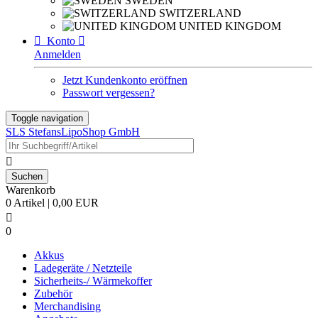
SWEDEN
SWITZERLAND
UNITED KINGDOM

Konto

Anmelden
Jetzt Kundenkonto eröffnen
Passwort vergessen?
Toggle navigation
SLS StefansLipoShop GmbH

Warenkorb
0 Artikel | 0,00 EUR

0
Akkus
Ladegeräte / Netzteile
Sicherheits-/ Wärmekoffer
Zubehör
Merchandising