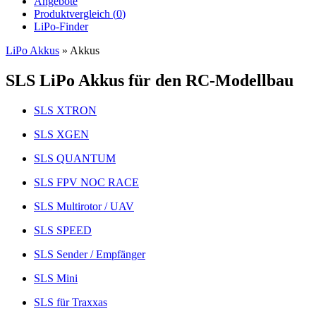
Angebote
Produktvergleich (
0
)
LiPo-Finder
LiPo Akkus
»
Akkus
SLS LiPo Akkus für den RC-Modellbau
SLS XTRON
SLS XGEN
SLS QUANTUM
SLS FPV NOC RACE
SLS Multirotor / UAV
SLS SPEED
SLS Sender / Empfänger
SLS Mini
SLS für Traxxas