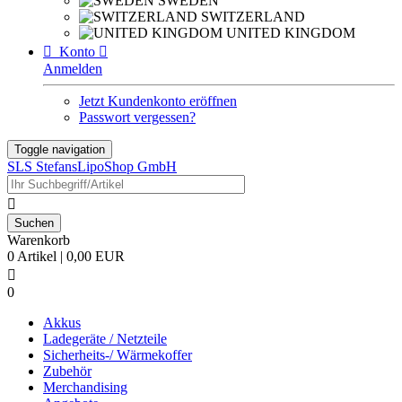
SWEDEN
SWITZERLAND
UNITED KINGDOM

Konto

Anmelden
Jetzt Kundenkonto eröffnen
Passwort vergessen?
Toggle navigation
SLS StefansLipoShop GmbH

Warenkorb
0 Artikel | 0,00 EUR

0
Akkus
Ladegeräte / Netzteile
Sicherheits-/ Wärmekoffer
Zubehör
Merchandising