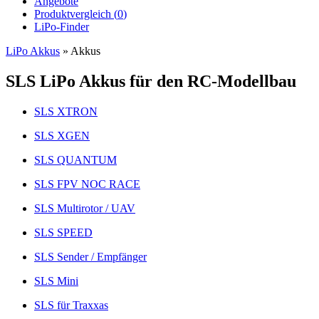
Angebote
Produktvergleich (
0
)
LiPo-Finder
LiPo Akkus
»
Akkus
SLS LiPo Akkus für den RC-Modellbau
SLS XTRON
SLS XGEN
SLS QUANTUM
SLS FPV NOC RACE
SLS Multirotor / UAV
SLS SPEED
SLS Sender / Empfänger
SLS Mini
SLS für Traxxas