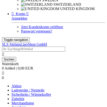
SWEDEN
SWITZERLAND
UNITED KINGDOM

Konto

Anmelden
Jetzt Kundenkonto eröffnen
Passwort vergessen?
Toggle navigation
SLS StefansLipoShop GmbH

Warenkorb
0 Artikel | 0,00 EUR

0
Akkus
Ladegeräte / Netzteile
Sicherheits-/ Wärmekoffer
Zubehör
Merchandising