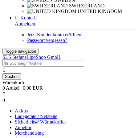
SWEDEN
SWITZERLAND
UNITED KINGDOM

Konto

Anmelden
Jetzt Kundenkonto eröffnen
Passwort vergessen?
Toggle navigation
SLS StefansLipoShop GmbH

Warenkorb
0 Artikel | 0,00 EUR

0
Akkus
Ladegeräte / Netzteile
Sicherheits-/ Wärmekoffer
Zubehör
Merchandising