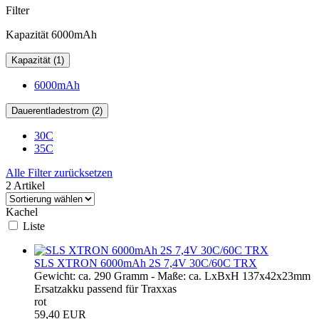
Filter
Kapazität 6000mAh
Kapazität (1)
6000mAh
Dauerentladestrom (2)
30C
35C
Alle Filter zurücksetzen
2 Artikel
Kachel
Liste
SLS XTRON 6000mAh 2S 7,4V 30C/60C TRX
Gewicht: ca. 290 Gramm - Maße: ca. LxBxH 137x42x23mm
Ersatzakku passend für Traxxas
rot
59,40 EUR