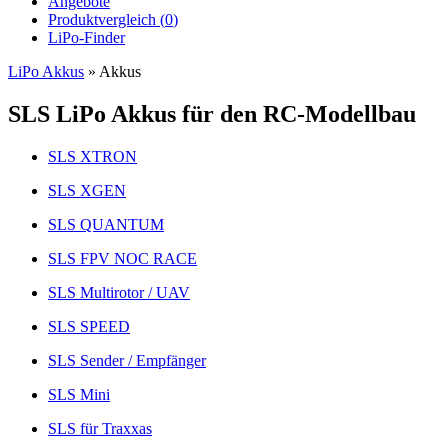
Angebote
Produktvergleich (
0
)
LiPo-Finder
LiPo Akkus
»
Akkus
SLS LiPo Akkus für den RC-Modellbau
SLS XTRON
SLS XGEN
SLS QUANTUM
SLS FPV NOC RACE
SLS Multirotor / UAV
SLS SPEED
SLS Sender / Empfänger
SLS Mini
SLS für Traxxas