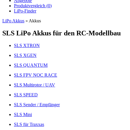
Angebote
Produktvergleich (
0
)
LiPo-Finder
LiPo Akkus
»
Akkus
SLS LiPo Akkus für den RC-Modellbau
SLS XTRON
SLS XGEN
SLS QUANTUM
SLS FPV NOC RACE
SLS Multirotor / UAV
SLS SPEED
SLS Sender / Empfänger
SLS Mini
SLS für Traxxas