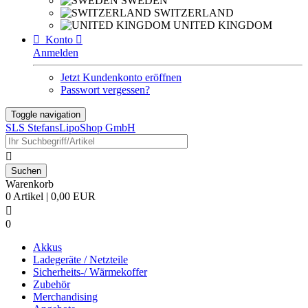
SWEDEN
SWITZERLAND
UNITED KINGDOM

Konto

Anmelden
Jetzt Kundenkonto eröffnen
Passwort vergessen?
Toggle navigation
SLS StefansLipoShop GmbH

Warenkorb
0 Artikel | 0,00 EUR

0
Akkus
Ladegeräte / Netzteile
Sicherheits-/ Wärmekoffer
Zubehör
Merchandising