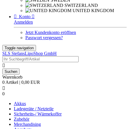
SWEDEN
SWITZERLAND
UNITED KINGDOM

Konto

Anmelden
Jetzt Kundenkonto eröffnen
Passwort vergessen?
Toggle navigation
SLS StefansLipoShop GmbH

Warenkorb
0 Artikel | 0,00 EUR

0
Akkus
Ladegeräte / Netzteile
Sicherheits-/ Wärmekoffer
Zubehör
Merchandising