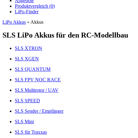
Angebote
Produktvergleich (
0
)
LiPo-Finder
LiPo Akkus
»
Akkus
SLS LiPo Akkus für den RC-Modellbau
SLS XTRON
SLS XGEN
SLS QUANTUM
SLS FPV NOC RACE
SLS Multirotor / UAV
SLS SPEED
SLS Sender / Empfänger
SLS Mini
SLS für Traxxas