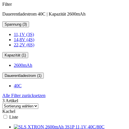
Filter
Dauerentladestrom 40C | Kapazität 2600mAh
Spannung (3)
11,1V (3S)
14,8V (4S)
22,2V (6S)
Kapazität (1)
2600mAh
Dauerentladestrom (1)
40C
Alle Filter zurücksetzen
3 Artikel
Kachel
Liste