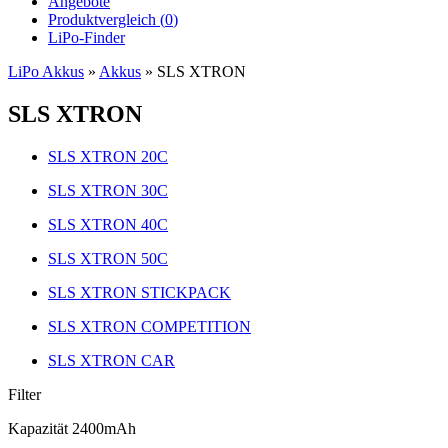
Angebote
Produktvergleich (
0
)
LiPo-Finder
LiPo Akkus
»
Akkus
»
SLS XTRON
SLS XTRON
SLS XTRON 20C
SLS XTRON 30C
SLS XTRON 40C
SLS XTRON 50C
SLS XTRON STICKPACK
SLS XTRON COMPETITION
SLS XTRON CAR
Filter
Kapazität 2400mAh