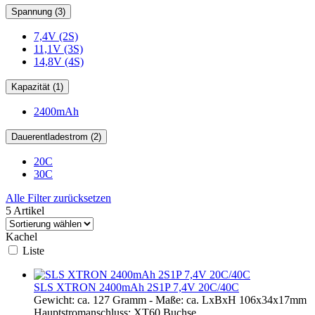
Spannung (3)
7,4V (2S)
11,1V (3S)
14,8V (4S)
Kapazität (1)
2400mAh
Dauerentladestrom (2)
20C
30C
Alle Filter zurücksetzen
5 Artikel
Kachel
Liste
SLS XTRON 2400mAh 2S1P 7,4V 20C/40C
Gewicht: ca. 127 Gramm - Maße: ca. LxBxH 106x34x17mm
Hauptstromanschluss: XT60 Buchse