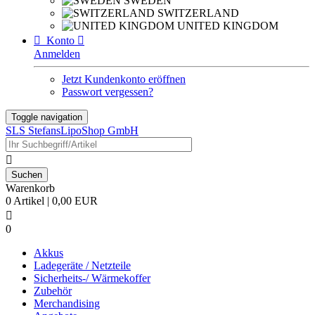
SWEDEN
SWITZERLAND
UNITED KINGDOM

Konto

Anmelden
Jetzt Kundenkonto eröffnen
Passwort vergessen?
Toggle navigation
SLS StefansLipoShop GmbH

Warenkorb
0 Artikel | 0,00 EUR

0
Akkus
Ladegeräte / Netzteile
Sicherheits-/ Wärmekoffer
Zubehör
Merchandising