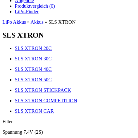
Angebote
Produktvergleich (
0
)
LiPo-Finder
LiPo Akkus
»
Akkus
»
SLS XTRON
SLS XTRON
SLS XTRON 20C
SLS XTRON 30C
SLS XTRON 40C
SLS XTRON 50C
SLS XTRON STICKPACK
SLS XTRON COMPETITION
SLS XTRON CAR
Filter
Spannung 7,4V (2S)