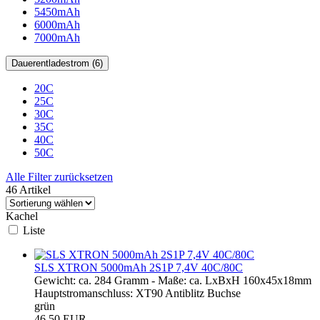
5450mAh
6000mAh
7000mAh
Dauerentladestrom (6)
20C
25C
30C
35C
40C
50C
Alle Filter zurücksetzen
46 Artikel
Kachel
Liste
SLS XTRON 5000mAh 2S1P 7,4V 40C/80C
Gewicht: ca. 284 Gramm - Maße: ca. LxBxH 160x45x18mm
Hauptstromanschluss: XT90 Antiblitz Buchse
grün
46,50 EUR