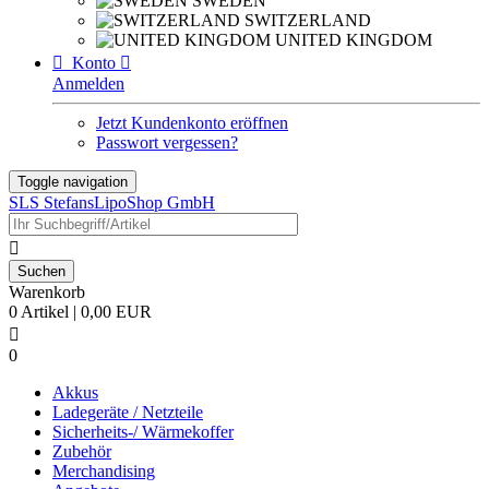
SWEDEN
SWITZERLAND
UNITED KINGDOM

Konto

Anmelden
Jetzt Kundenkonto eröffnen
Passwort vergessen?
Toggle navigation
SLS StefansLipoShop GmbH

Warenkorb
0 Artikel | 0,00 EUR

0
Akkus
Ladegeräte / Netzteile
Sicherheits-/ Wärmekoffer
Zubehör
Merchandising