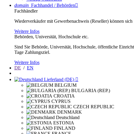
domain
Fachhandel / Behörden

Fachhändler
Wiederverkäufer mit Gewerbenachweis (Reseller) können sich im
Weitere Infos
Behörden, Universität, Hochschule etc.
Sind Sie Behörde, Universität, Hochschule, öffentliche Einrich
Tage Zahlungsziel.
Weitere Infos
DE
/
EN
Lieferland (DE)

BELGIUM
BULGARIA (REP.)
CROATIA
CYPRUS
CZECH REPUBLIC
DENMARK
Deutschland
ESTONIA
FINLAND
FRANCE