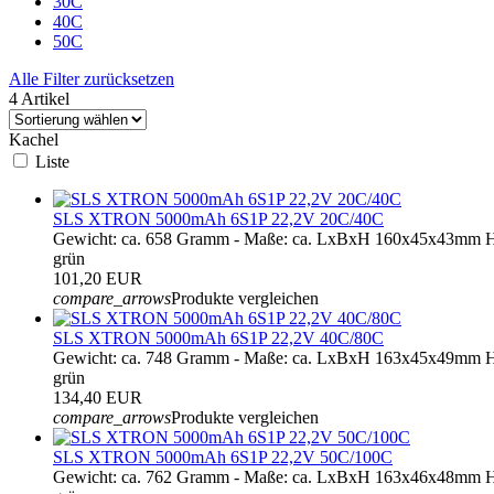
30C
40C
50C
Alle Filter zurücksetzen
4 Artikel
Kachel
Liste
SLS XTRON 5000mAh 6S1P 22,2V 20C/40C
Gewicht: ca. 658 Gramm - Maße: ca. LxBxH 160x45x43mm H
grün
101,20 EUR
compare_arrows
Produkte vergleichen
SLS XTRON 5000mAh 6S1P 22,2V 40C/80C
Gewicht: ca. 748 Gramm - Maße: ca. LxBxH 163x45x49mm Ha
grün
134,40 EUR
compare_arrows
Produkte vergleichen
SLS XTRON 5000mAh 6S1P 22,2V 50C/100C
Gewicht: ca. 762 Gramm - Maße: ca. LxBxH 163x46x48mm Ha