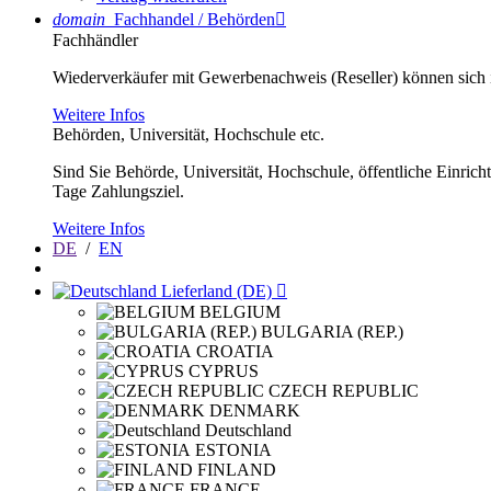
domain
Fachhandel / Behörden

Fachhändler
Wiederverkäufer mit Gewerbenachweis (Reseller) können sich im
Weitere Infos
Behörden, Universität, Hochschule etc.
Sind Sie Behörde, Universität, Hochschule, öffentliche Einrich
Tage Zahlungsziel.
Weitere Infos
DE
/
EN
Lieferland (DE)

BELGIUM
BULGARIA (REP.)
CROATIA
CYPRUS
CZECH REPUBLIC
DENMARK
Deutschland
ESTONIA
FINLAND
FRANCE