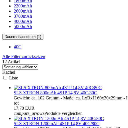
1800mAh
2200mAh
2600mAh
3700mAh
4000mAh
5000mAh
Dauerentladestrom (1)
40C
Alle Filter zurücksetzen
12 Artikel
Kachel
Liste
SLS XTRON 800mAh 4S1P 14,8V 40C/80C
Gewicht: ca. 102 Gramm - Maße: ca. LxBxH 60x30x29mm - H
rot
17,70 EUR
compare_arrows
Produkte vergleichen
SLS XTRON 1200mAh 4S1P 14,8V 40C/80C