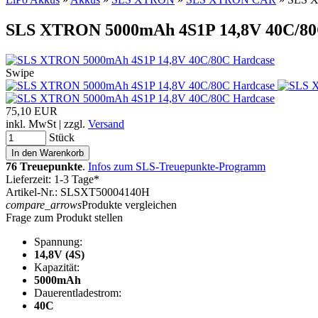
SLS XTRON 5000mAh 4S1P 14,8V 40C/80
Swipe
75,10 EUR
inkl. MwSt | zzgl.
Versand
Stück
76 Treuepunkte
.
Infos zum SLS-Treuepunkte-Programm
Lieferzeit: 1-3 Tage*
Artikel-Nr.: SLSXT50004140H
compare_arrows
Produkte vergleichen
Frage zum Produkt stellen
Spannung:
14,8V (4S)
Kapazität:
5000mAh
Dauerentladestrom:
40C