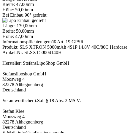
Breite: 47,00mm
Höhe: 50,00mm
Bei Einbau 90° gedreht:
Länge: 139,00mm
Breite: 50,00mm
Höhe: 47,00mm
Informationspflichten gemäß Art. 19 GPSR
Produkt: SLS XTRON 5000mAh 4S1P 14,8V 40C/80C Hardcase
Artikel-Nr: SLSXT50004140H
Hersteller: StefansLipoShop GmbH
Stefansliposhop GmbH
Moosweg 4
82278 Althegnenberg
Deutschland
Verantwortlicher i.S.d. § 18 Abs. 2 MStV:
Stefan Klee
Moosweg 4
82278 Althegnenberg
Deutschland
E-Mail: info@stefansliposhop.de