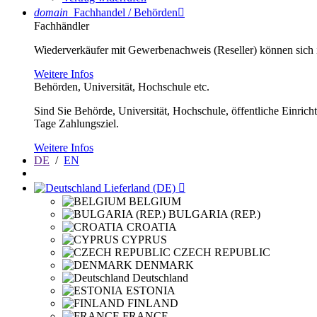
domain
Fachhandel / Behörden

Fachhändler
Wiederverkäufer mit Gewerbenachweis (Reseller) können sich im
Weitere Infos
Behörden, Universität, Hochschule etc.
Sind Sie Behörde, Universität, Hochschule, öffentliche Einrich
Tage Zahlungsziel.
Weitere Infos
DE
/
EN
Lieferland (DE)

BELGIUM
BULGARIA (REP.)
CROATIA
CYPRUS
CZECH REPUBLIC
DENMARK
Deutschland
ESTONIA
FINLAND
FRANCE