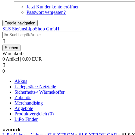
Jetzt Kundenkonto eröffnen
Passwort vergessen?
Toggle navigation
SLS StefansLipoShop GmbH

Warenkorb
0 Artikel | 0,00 EUR

0
Akkus
Ladegeräte / Netzteile
Sicherheits-/ Wärmekoffer
Zubehör
Merchandising
Angebote
Produktvergleich (
0
)
LiPo-Finder
« zurück
LiPo Akkus
»
Akkus
»
SLS XTRON
»
SLS XTRON CAR
»
SLS X