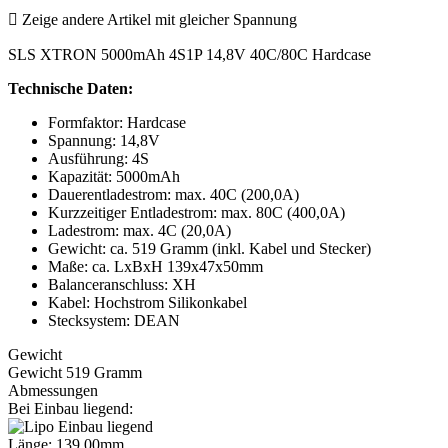

Zeige andere Artikel mit gleicher Spannung
SLS XTRON 5000mAh 4S1P 14,8V 40C/80C Hardcase
Technische Daten:
Formfaktor: Hardcase
Spannung: 14,8V
Ausführung: 4S
Kapazität: 5000mAh
Dauerentladestrom: max. 40C (200,0A)
Kurzzeitiger Entladestrom: max. 80C (400,0A)
Ladestrom: max. 4C (20,0A)
Gewicht: ca. 519 Gramm (inkl. Kabel und Stecker)
Maße: ca. LxBxH 139x47x50mm
Balanceranschluss: XH
Kabel: Hochstrom Silikonkabel
Stecksystem: DEAN
Gewicht
Gewicht 519 Gramm
Abmessungen
Bei Einbau liegend:
Länge: 139,00mm