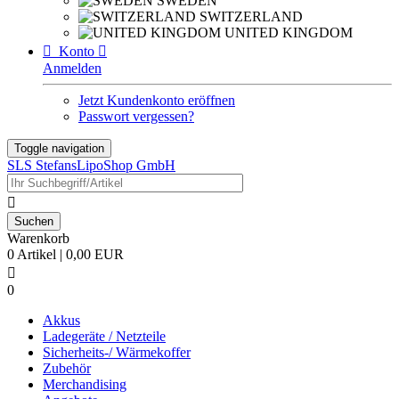
SWEDEN
SWITZERLAND
UNITED KINGDOM

Konto

Anmelden
Jetzt Kundenkonto eröffnen
Passwort vergessen?
Toggle navigation
SLS StefansLipoShop GmbH

Warenkorb
0 Artikel | 0,00 EUR

0
Akkus
Ladegeräte / Netzteile
Sicherheits-/ Wärmekoffer
Zubehör
Merchandising