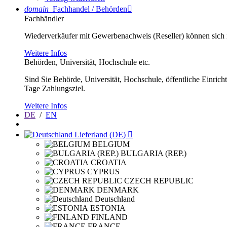
domain
Fachhandel / Behörden

Fachhändler
Wiederverkäufer mit Gewerbenachweis (Reseller) können sich im
Weitere Infos
Behörden, Universität, Hochschule etc.
Sind Sie Behörde, Universität, Hochschule, öffentliche Einrich
Tage Zahlungsziel.
Weitere Infos
DE
/
EN
Lieferland (DE)

BELGIUM
BULGARIA (REP.)
CROATIA
CYPRUS
CZECH REPUBLIC
DENMARK
Deutschland
ESTONIA
FINLAND
FRANCE