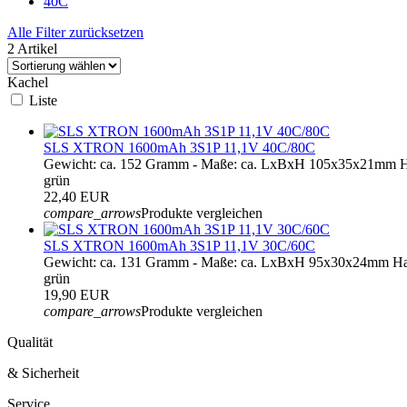
40C
Alle Filter zurücksetzen
2 Artikel
Kachel
Liste
SLS XTRON 1600mAh 3S1P 11,1V 40C/80C
Gewicht: ca. 152 Gramm - Maße: ca. LxBxH 105x35x21mm H
grün
22,40 EUR
compare_arrows
Produkte vergleichen
SLS XTRON 1600mAh 3S1P 11,1V 30C/60C
Gewicht: ca. 131 Gramm - Maße: ca. LxBxH 95x30x24mm Ha
grün
19,90 EUR
compare_arrows
Produkte vergleichen
Qualität
& Sicherheit
Service