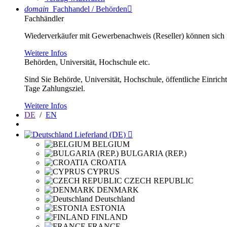
domain
Fachhandel / Behörden

Fachhändler
Wiederverkäufer mit Gewerbenachweis (Reseller) können sich im
Weitere Infos
Behörden, Universität, Hochschule etc.
Sind Sie Behörde, Universität, Hochschule, öffentliche Einrich
Tage Zahlungsziel.
Weitere Infos
DE
/
EN
Lieferland (DE)

BELGIUM
BULGARIA (REP.)
CROATIA
CYPRUS
CZECH REPUBLIC
DENMARK
Deutschland
ESTONIA
FINLAND
FRANCE