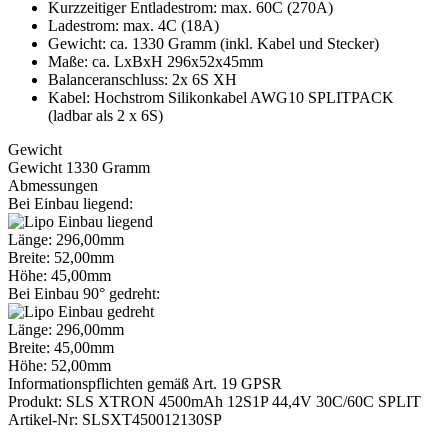
Kurzzeitiger Entladestrom: max. 60C (270A)
Ladestrom: max. 4C (18A)
Gewicht: ca. 1330 Gramm (inkl. Kabel und Stecker)
Maße: ca. LxBxH 296x52x45mm
Balanceranschluss: 2x 6S XH
Kabel: Hochstrom Silikonkabel AWG10 SPLITPACK
(ladbar als 2 x 6S)
Gewicht
Gewicht 1330 Gramm
Abmessungen
Bei Einbau liegend:
Länge: 296,00mm
Breite: 52,00mm
Höhe: 45,00mm
Bei Einbau 90° gedreht:
Länge: 296,00mm
Breite: 45,00mm
Höhe: 52,00mm
Informationspflichten gemäß Art. 19 GPSR
Produkt: SLS XTRON 4500mAh 12S1P 44,4V 30C/60C SPLIT
Artikel-Nr: SLSXT450012130SP