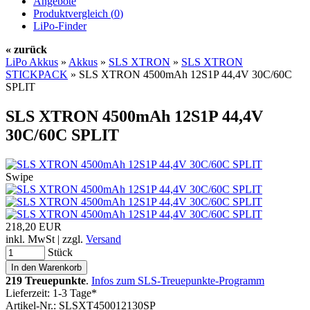
Angebote
Produktvergleich (
0
)
LiPo-Finder
« zurück
LiPo Akkus
»
Akkus
»
SLS XTRON
»
SLS XTRON
STICKPACK
»
SLS XTRON 4500mAh 12S1P 44,4V 30C/60C
SPLIT
SLS XTRON 4500mAh 12S1P 44,4V
30C/60C SPLIT
Swipe
218,20 EUR
inkl. MwSt | zzgl.
Versand
Stück
219 Treuepunkte
.
Infos zum SLS-Treuepunkte-Programm
Lieferzeit: 1-3 Tage*
Artikel-Nr.: SLSXT450012130SP