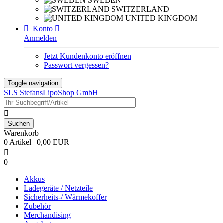
SWEDEN
SWITZERLAND
UNITED KINGDOM

Konto

Anmelden
Jetzt Kundenkonto eröffnen
Passwort vergessen?
Toggle navigation
SLS StefansLipoShop GmbH

Warenkorb
0 Artikel | 0,00 EUR

0
Akkus
Ladegeräte / Netzteile
Sicherheits-/ Wärmekoffer
Zubehör
Merchandising