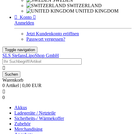
SWEDEN
SWITZERLAND
UNITED KINGDOM

Konto

Anmelden
Jetzt Kundenkonto eröffnen
Passwort vergessen?
Toggle navigation
SLS StefansLipoShop GmbH

Warenkorb
0 Artikel | 0,00 EUR

0
Akkus
Ladegeräte / Netzteile
Sicherheits-/ Wärmekoffer
Zubehör
Merchandising