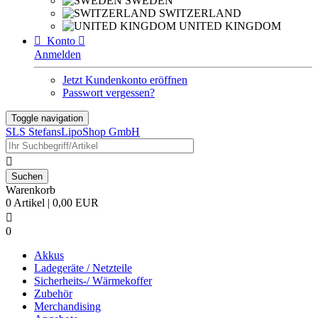
SWEDEN
SWITZERLAND
UNITED KINGDOM

Konto

Anmelden
Jetzt Kundenkonto eröffnen
Passwort vergessen?
Toggle navigation
SLS StefansLipoShop GmbH

Warenkorb
0 Artikel | 0,00 EUR

0
Akkus
Ladegeräte / Netzteile
Sicherheits-/ Wärmekoffer
Zubehör
Merchandising