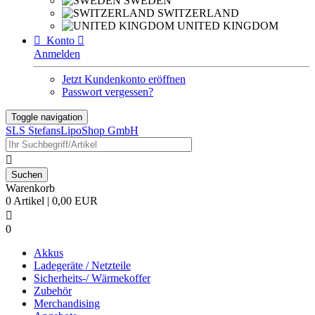
SWEDEN
SWITZERLAND
UNITED KINGDOM

Konto

Anmelden
Jetzt Kundenkonto eröffnen
Passwort vergessen?
Toggle navigation
SLS StefansLipoShop GmbH

Warenkorb
0 Artikel | 0,00 EUR

0
Akkus
Ladegeräte / Netzteile
Sicherheits-/ Wärmekoffer
Zubehör
Merchandising