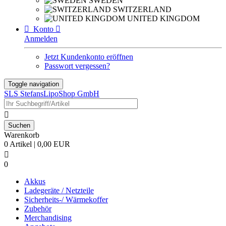
SWEDEN
SWITZERLAND
UNITED KINGDOM

Konto

Anmelden
Jetzt Kundenkonto eröffnen
Passwort vergessen?
Toggle navigation
SLS StefansLipoShop GmbH

Warenkorb
0 Artikel | 0,00 EUR

0
Akkus
Ladegeräte / Netzteile
Sicherheits-/ Wärmekoffer
Zubehör
Merchandising