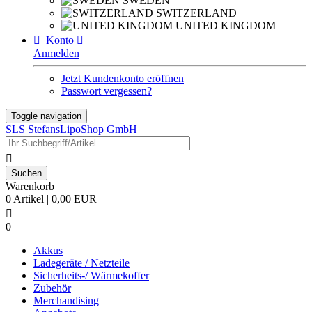
SWEDEN
SWITZERLAND
UNITED KINGDOM

Konto

Anmelden
Jetzt Kundenkonto eröffnen
Passwort vergessen?
Toggle navigation
SLS StefansLipoShop GmbH

Warenkorb
0 Artikel | 0,00 EUR

0
Akkus
Ladegeräte / Netzteile
Sicherheits-/ Wärmekoffer
Zubehör
Merchandising