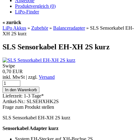
Angebote
Produktvergleich (
0
)
LiPo-Finder
« zurück
LiPo Akkus
»
Zubehör
»
Balanceradapter
»
SLS Sensorkabel EH-
XH 2S kurz
SLS Sensorkabel EH-XH 2S kurz
Swipe
0,70 EUR
inkl. MwSt | zzgl.
Versand
Lieferzeit: 1-3 Tage*
Artikel-Nr.: SLSEHXHK2S
Frage zum Produkt stellen
SLS Sensorkabel EH-XH 2S kurz
Sensorkabel Adapter kurz
System EH-Stecker auf XH-Buchse 2S