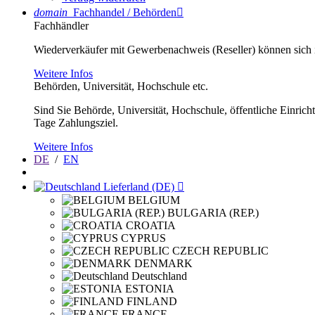
domain
Fachhandel / Behörden

Fachhändler
Wiederverkäufer mit Gewerbenachweis (Reseller) können sich im
Weitere Infos
Behörden, Universität, Hochschule etc.
Sind Sie Behörde, Universität, Hochschule, öffentliche Einrich
Tage Zahlungsziel.
Weitere Infos
DE
/
EN
Lieferland (DE)

BELGIUM
BULGARIA (REP.)
CROATIA
CYPRUS
CZECH REPUBLIC
DENMARK
Deutschland
ESTONIA
FINLAND
FRANCE