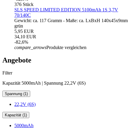
376 Stück
SLS SPEED LIMITED EDITION 5100mAh 1S 3,7V
70/140C
Gewicht: ca. 117 Gramm - Maße: ca. LxBxH 140x45x9mm
grün
5,95 EUR
34,10 EUR
-82,6%
compare_arrows
Produkte vergleichen
Angebote
Filter
Kapazität 5000mAh | Spannung 22,2V (6S)
Spannung (1)
22,2V (6S)
Kapazität (1)
5000mAh