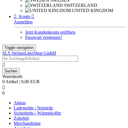
SWEDEN
SWITZERLAND
UNITED KINGDOM

Konto

Anmelden
Jetzt Kundenkonto eröffnen
Passwort vergessen?
Toggle navigation
SLS StefansLipoShop GmbH

Warenkorb
0 Artikel | 0,00 EUR

0
Akkus
Ladegeräte / Netzteile
Sicherheits-/ Wärmekoffer
Zubehör
Merchandising