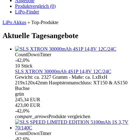
Angebote
Produktvergleich (
0
)
LiPo-Finder
LiPo Akkus
»
Top-Produkte
Aktuelle Tagesangebote
CountDownTimer
-42,0%
10 Stück
SLS XTRON 30000mAh 4S1P 14,8V 12C/24C
Gewicht: ca. 2327 Gramm - Maße: ca. LxBxH
219x120x42mm Hauptstromanschluss: XT150 & AS150
Buchse
grün
245,34 EUR
423,00 EUR
-42,0%
compare_arrows
Produkte vergleichen
CountDownTimer
-82,6%