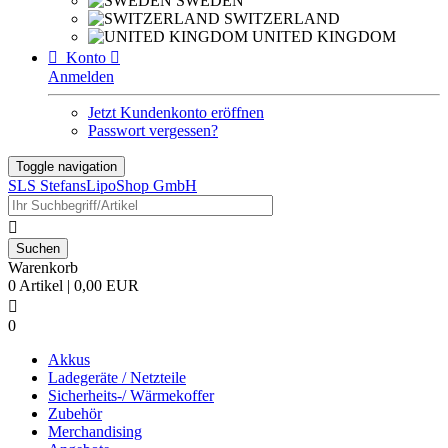
SWEDEN
SWITZERLAND
UNITED KINGDOM

Konto

Anmelden
Jetzt Kundenkonto eröffnen
Passwort vergessen?
Toggle navigation
SLS StefansLipoShop GmbH

Warenkorb
0 Artikel | 0,00 EUR

0
Akkus
Ladegeräte / Netzteile
Sicherheits-/ Wärmekoffer
Zubehör
Merchandising