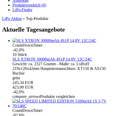
Angebote
Produktvergleich (
0
)
LiPo-Finder
LiPo Akkus
»
Top-Produkte
Aktuelle Tagesangebote
CountDownTimer
-42,0%
10 Stück
SLS XTRON 30000mAh 4S1P 14,8V 12C/24C
Gewicht: ca. 2327 Gramm - Maße: ca. LxBxH
219x120x42mm Hauptstromanschluss: XT150 & AS150
Buchse
grün
245,34 EUR
423,00 EUR
-42,0%
compare_arrows
Produkte vergleichen
CountDownTimer
-82,6%