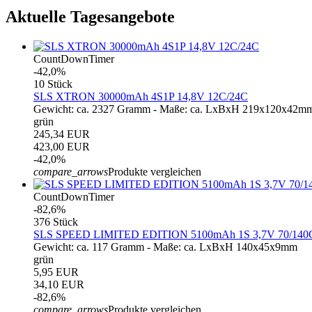
Aktuelle Tagesangebote
CountDownTimer
-42,0%
10 Stück
SLS XTRON 30000mAh 4S1P 14,8V 12C/24C
Gewicht: ca. 2327 Gramm - Maße: ca. LxBxH 219x120x42mm
grün
245,34 EUR
423,00 EUR
-42,0%
compare_arrows
Produkte vergleichen
CountDownTimer
-82,6%
376 Stück
SLS SPEED LIMITED EDITION 5100mAh 1S 3,7V 70/140
Gewicht: ca. 117 Gramm - Maße: ca. LxBxH 140x45x9mm
grün
5,95 EUR
34,10 EUR
-82,6%
compare_arrows
Produkte vergleichen