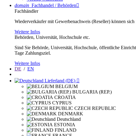
domain
Fachhandel / Behörden

Fachhändler
Wiederverkäufer mit Gewerbenachweis (Reseller) können sich im
Weitere Infos
Behörden, Universität, Hochschule etc.
Sind Sie Behörde, Universität, Hochschule, öffentliche Einrich
Tage Zahlungsziel.
Weitere Infos
DE
/
EN
Lieferland (DE)

BELGIUM
BULGARIA (REP.)
CROATIA
CYPRUS
CZECH REPUBLIC
DENMARK
Deutschland
ESTONIA
FINLAND
FRANCE