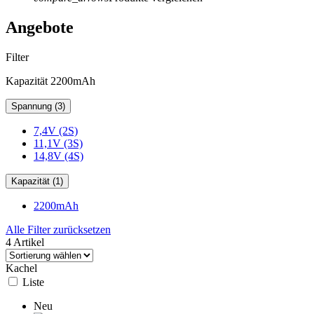
Angebote
Filter
Kapazität 2200mAh
Spannung (3)
7,4V (2S)
11,1V (3S)
14,8V (4S)
Kapazität (1)
2200mAh
Alle Filter zurücksetzen
4 Artikel
Kachel
Liste
Neu