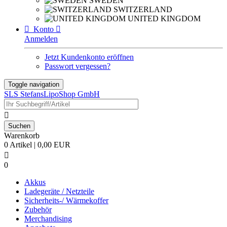
SWEDEN
SWITZERLAND
UNITED KINGDOM

Konto

Anmelden
Jetzt Kundenkonto eröffnen
Passwort vergessen?
Toggle navigation
SLS StefansLipoShop GmbH

Warenkorb
0 Artikel | 0,00 EUR

0
Akkus
Ladegeräte / Netzteile
Sicherheits-/ Wärmekoffer
Zubehör
Merchandising