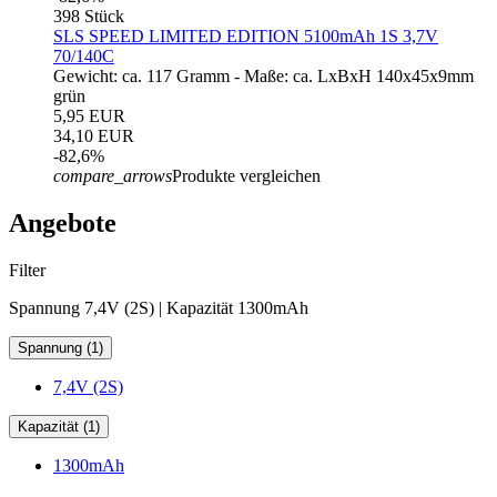
398 Stück
SLS SPEED LIMITED EDITION 5100mAh 1S 3,7V
70/140C
Gewicht: ca. 117 Gramm - Maße: ca. LxBxH 140x45x9mm
grün
5,95 EUR
34,10 EUR
-82,6%
compare_arrows
Produkte vergleichen
Angebote
Filter
Spannung 7,4V (2S) | Kapazität 1300mAh
Spannung (1)
7,4V (2S)
Kapazität (1)
1300mAh