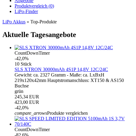
Angebote
Produktvergleich (
0
)
LiPo-Finder
LiPo Akkus
»
Top-Produkte
Aktuelle Tagesangebote
CountDownTimer
-42,0%
10 Stück
SLS XTRON 30000mAh 4S1P 14,8V 12C/24C
Gewicht: ca. 2327 Gramm - Maße: ca. LxBxH
219x120x42mm Hauptstromanschluss: XT150 & AS150
Buchse
grün
245,34 EUR
423,00 EUR
-42,0%
compare_arrows
Produkte vergleichen
CountDownTimer
-82,6%