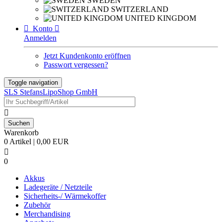
SWEDEN
SWITZERLAND
UNITED KINGDOM

Konto

Anmelden
Jetzt Kundenkonto eröffnen
Passwort vergessen?
Toggle navigation
SLS StefansLipoShop GmbH

Warenkorb
0 Artikel | 0,00 EUR

0
Akkus
Ladegeräte / Netzteile
Sicherheits-/ Wärmekoffer
Zubehör
Merchandising