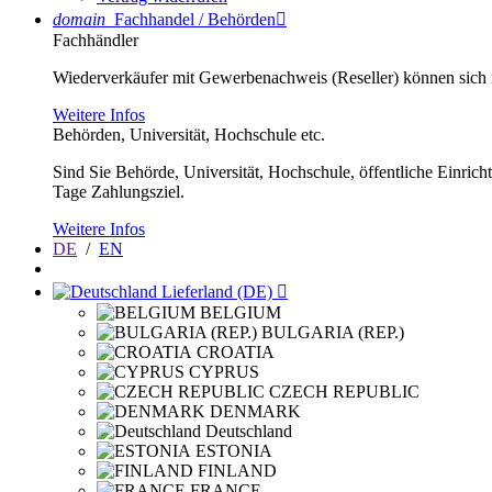
domain
Fachhandel / Behörden

Fachhändler
Wiederverkäufer mit Gewerbenachweis (Reseller) können sich im
Weitere Infos
Behörden, Universität, Hochschule etc.
Sind Sie Behörde, Universität, Hochschule, öffentliche Einrich
Tage Zahlungsziel.
Weitere Infos
DE
/
EN
Lieferland (DE)

BELGIUM
BULGARIA (REP.)
CROATIA
CYPRUS
CZECH REPUBLIC
DENMARK
Deutschland
ESTONIA
FINLAND
FRANCE