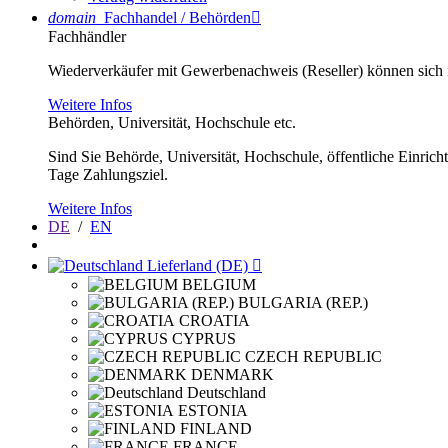
domain
Fachhandel / Behörden

Fachhändler
Wiederverkäufer mit Gewerbenachweis (Reseller) können sich im
Weitere Infos
Behörden, Universität, Hochschule etc.
Sind Sie Behörde, Universität, Hochschule, öffentliche Einrich
Tage Zahlungsziel.
Weitere Infos
DE
/
EN
Lieferland (DE)

BELGIUM
BULGARIA (REP.)
CROATIA
CYPRUS
CZECH REPUBLIC
DENMARK
Deutschland
ESTONIA
FINLAND
FRANCE