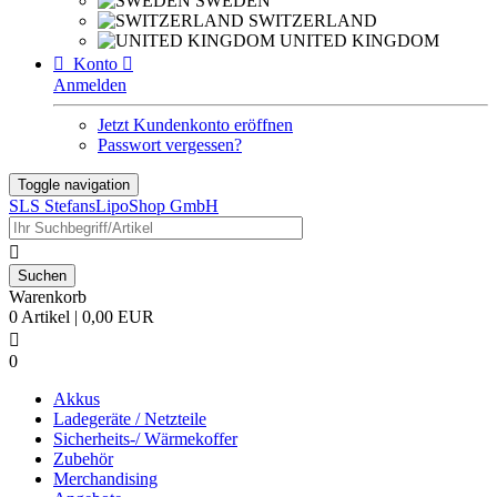
SWEDEN
SWITZERLAND
UNITED KINGDOM

Konto

Anmelden
Jetzt Kundenkonto eröffnen
Passwort vergessen?
Toggle navigation
SLS StefansLipoShop GmbH

Warenkorb
0 Artikel | 0,00 EUR

0
Akkus
Ladegeräte / Netzteile
Sicherheits-/ Wärmekoffer
Zubehör
Merchandising