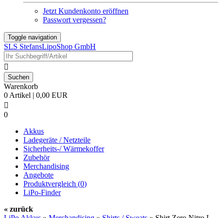
Jetzt Kundenkonto eröffnen
Passwort vergessen?
Toggle navigation
SLS StefansLipoShop GmbH

Warenkorb
0 Artikel | 0,00 EUR

0
Akkus
Ladegeräte / Netzteile
Sicherheits-/ Wärmekoffer
Zubehör
Merchandising
Angebote
Produktvergleich (
0
)
LiPo-Finder
« zurück
LiPo Akkus
»
Merchandising
»
Shirts / Sweats
»
Shirt Zero Nitro L