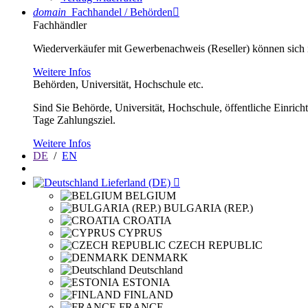
domain
Fachhandel / Behörden

Fachhändler
Wiederverkäufer mit Gewerbenachweis (Reseller) können sich im
Weitere Infos
Behörden, Universität, Hochschule etc.
Sind Sie Behörde, Universität, Hochschule, öffentliche Einrich
Tage Zahlungsziel.
Weitere Infos
DE
/
EN
Lieferland (DE)

BELGIUM
BULGARIA (REP.)
CROATIA
CYPRUS
CZECH REPUBLIC
DENMARK
Deutschland
ESTONIA
FINLAND
FRANCE