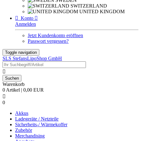
SWEDEN
SWITZERLAND
UNITED KINGDOM

Konto

Anmelden
Jetzt Kundenkonto eröffnen
Passwort vergessen?
Toggle navigation
SLS StefansLipoShop GmbH

Warenkorb
0 Artikel | 0,00 EUR

0
Akkus
Ladegeräte / Netzteile
Sicherheits-/ Wärmekoffer
Zubehör
Merchandising