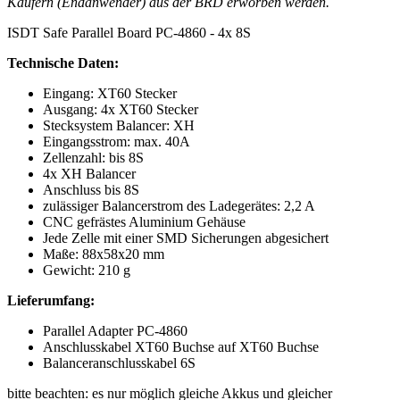
Käufern (Endanwender) aus der BRD erworben werden.
ISDT Safe Parallel Board PC-4860 - 4x 8S
Technische Daten:
Eingang: XT60 Stecker
Ausgang: 4x XT60 Stecker
Stecksystem Balancer: XH
Eingangsstrom: max. 40A
Zellenzahl: bis 8S
4x XH Balancer
Anschluss bis 8S
zulässiger Balancerstrom des Ladegerätes: 2,2 A
CNC gefrästes Aluminium Gehäuse
Jede Zelle mit einer SMD Sicherungen abgesichert
Maße: 88x58x20 mm
Gewicht: 210 g
Lieferumfang:
Parallel Adapter PC-4860
Anschlusskabel XT60 Buchse auf XT60 Buchse
Balanceranschlusskabel 6S
bitte beachten: es nur möglich gleiche Akkus und gleicher