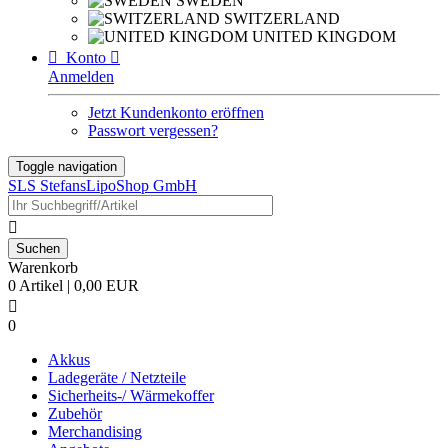
SWEDEN
SWITZERLAND
UNITED KINGDOM

Konto

Anmelden
Jetzt Kundenkonto eröffnen
Passwort vergessen?
Toggle navigation
SLS StefansLipoShop GmbH

Warenkorb
0 Artikel | 0,00 EUR

0
Akkus
Ladegeräte / Netzteile
Sicherheits-/ Wärmekoffer
Zubehör
Merchandising