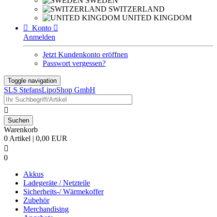
SWEDEN
SWITZERLAND
UNITED KINGDOM

Konto

Anmelden
Jetzt Kundenkonto eröffnen
Passwort vergessen?
Toggle navigation
SLS StefansLipoShop GmbH

Warenkorb
0 Artikel | 0,00 EUR

0
Akkus
Ladegeräte / Netzteile
Sicherheits-/ Wärmekoffer
Zubehör
Merchandising