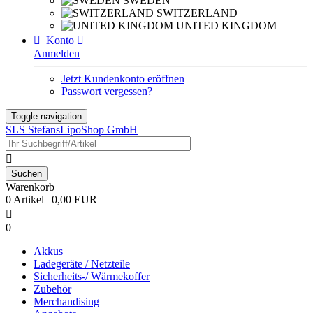
SWEDEN
SWITZERLAND
UNITED KINGDOM

Konto

Anmelden
Jetzt Kundenkonto eröffnen
Passwort vergessen?
Toggle navigation
SLS StefansLipoShop GmbH

Warenkorb
0 Artikel | 0,00 EUR

0
Akkus
Ladegeräte / Netzteile
Sicherheits-/ Wärmekoffer
Zubehör
Merchandising