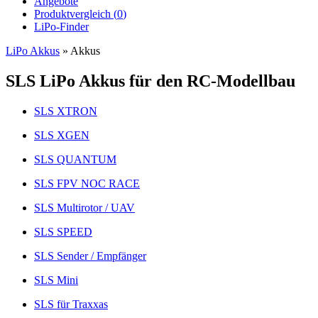
Angebote
Produktvergleich (
0
)
LiPo-Finder
LiPo Akkus
»
Akkus
SLS LiPo Akkus für den RC-Modellbau
SLS XTRON
SLS XGEN
SLS QUANTUM
SLS FPV NOC RACE
SLS Multirotor / UAV
SLS SPEED
SLS Sender / Empfänger
SLS Mini
SLS für Traxxas