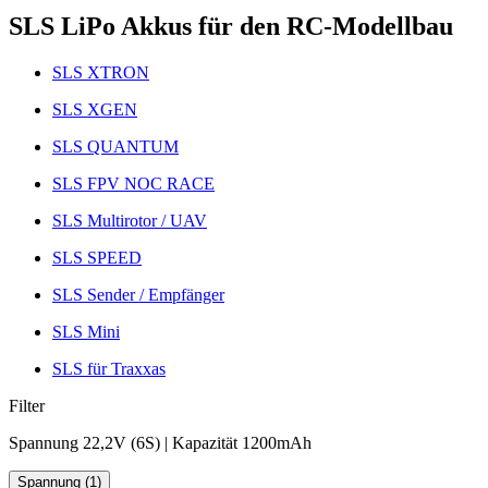
SLS LiPo Akkus für den RC-Modellbau
SLS XTRON
SLS XGEN
SLS QUANTUM
SLS FPV NOC RACE
SLS Multirotor / UAV
SLS SPEED
SLS Sender / Empfänger
SLS Mini
SLS für Traxxas
Filter
Spannung 22,2V (6S) | Kapazität 1200mAh
Spannung (1)