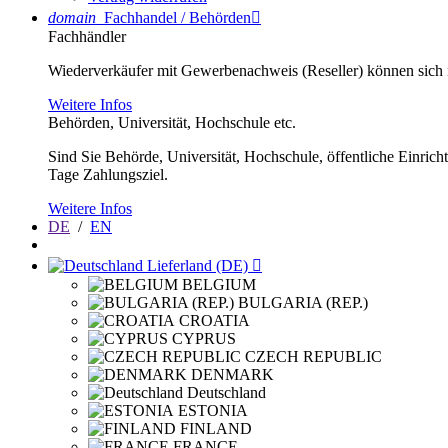
domain
Fachhandel / Behörden

Fachhändler
Wiederverkäufer mit Gewerbenachweis (Reseller) können sich im
Weitere Infos
Behörden, Universität, Hochschule etc.
Sind Sie Behörde, Universität, Hochschule, öffentliche Einrich
Tage Zahlungsziel.
Weitere Infos
DE
/
EN
Lieferland (DE)

BELGIUM
BULGARIA (REP.)
CROATIA
CYPRUS
CZECH REPUBLIC
DENMARK
Deutschland
ESTONIA
FINLAND
FRANCE