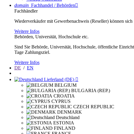
domain
Fachhandel / Behörden

Fachhändler
Wiederverkäufer mit Gewerbenachweis (Reseller) können sich im
Weitere Infos
Behörden, Universität, Hochschule etc.
Sind Sie Behörde, Universität, Hochschule, öffentliche Einrich
Tage Zahlungsziel.
Weitere Infos
DE
/
EN
Lieferland (DE)

BELGIUM
BULGARIA (REP.)
CROATIA
CYPRUS
CZECH REPUBLIC
DENMARK
Deutschland
ESTONIA
FINLAND
FRANCE