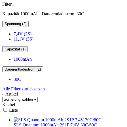
Filter
Kapazität 1000mAh | Dauerentladestrom 30C
Spannung (2)
7,4V (2S)
11,1V (3S)
Kapazität (1)
1000mAh
Dauerentladestrom (1)
30C
Alle Filter zurücksetzen
4 Artikel
Kachel
Liste
SLS Quantum 1000mAh 2S1P 7,4V 30C/60C