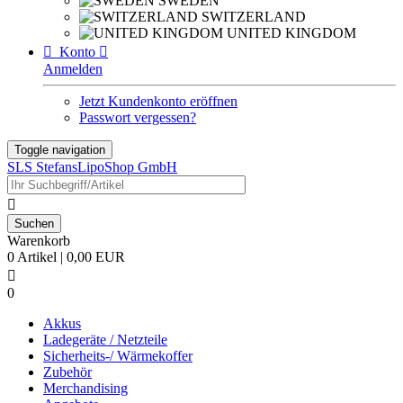
SWEDEN
SWITZERLAND
UNITED KINGDOM

Konto

Anmelden
Jetzt Kundenkonto eröffnen
Passwort vergessen?
Toggle navigation
SLS StefansLipoShop GmbH

Warenkorb
0 Artikel | 0,00 EUR

0
Akkus
Ladegeräte / Netzteile
Sicherheits-/ Wärmekoffer
Zubehör
Merchandising