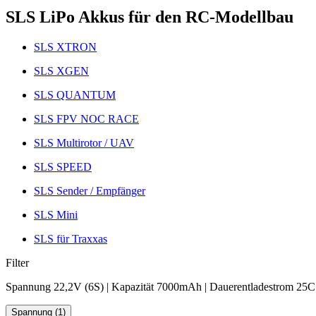
SLS LiPo Akkus für den RC-Modellbau
SLS XTRON
SLS XGEN
SLS QUANTUM
SLS FPV NOC RACE
SLS Multirotor / UAV
SLS SPEED
SLS Sender / Empfänger
SLS Mini
SLS für Traxxas
Filter
Spannung 22,2V (6S) | Kapazität 7000mAh | Dauerentladestrom 25C
Spannung (1)