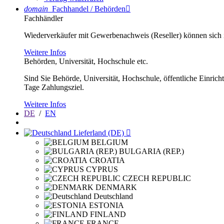
domain
Fachhandel / Behörden

Fachhändler
Wiederverkäufer mit Gewerbenachweis (Reseller) können sich im
Weitere Infos
Behörden, Universität, Hochschule etc.
Sind Sie Behörde, Universität, Hochschule, öffentliche Einrich
Tage Zahlungsziel.
Weitere Infos
DE
/
EN
Lieferland (DE)

BELGIUM
BULGARIA (REP.)
CROATIA
CYPRUS
CZECH REPUBLIC
DENMARK
Deutschland
ESTONIA
FINLAND
FRANCE