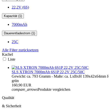
22,2V (6S)
Kapazität (1)
7000mAh
Dauerentladestrom (1)
25C
Alle Filter zurücksetzen
Kachel
Liste
SLS XTRON 7000mAh 6S1P 22,2V 25C/50C
Gewicht: ca. 793 Gramm - Maße: ca. LxBxH 139x42x64mm Ha
grün
160,90 EUR
compare_arrows
Produkte vergleichen
Qualität
& Sicherheit