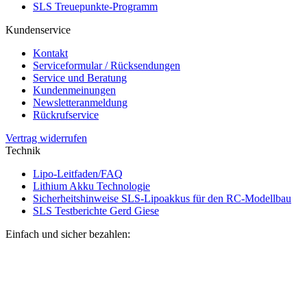
SLS Treuepunkte-Programm
Kundenservice
Kontakt
Serviceformular / Rücksendungen
Service und Beratung
Kundenmeinungen
Newsletteranmeldung
Rückrufservice
Vertrag widerrufen
Technik
Lipo-Leitfaden/FAQ
Lithium Akku Technologie
Sicherheitshinweise SLS-Lipoakkus für den RC-Modellbau
SLS Testberichte Gerd Giese
Einfach und sicher bezahlen: