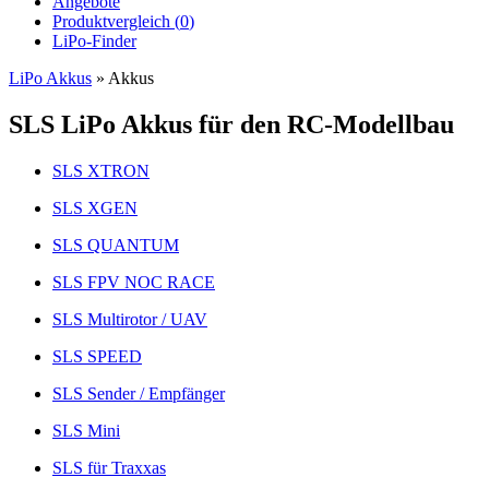
Angebote
Produktvergleich (
0
)
LiPo-Finder
LiPo Akkus
»
Akkus
SLS LiPo Akkus für den RC-Modellbau
SLS XTRON
SLS XGEN
SLS QUANTUM
SLS FPV NOC RACE
SLS Multirotor / UAV
SLS SPEED
SLS Sender / Empfänger
SLS Mini
SLS für Traxxas