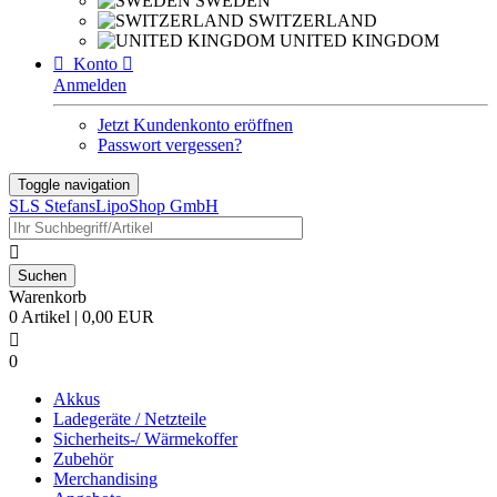
SWEDEN
SWITZERLAND
UNITED KINGDOM

Konto

Anmelden
Jetzt Kundenkonto eröffnen
Passwort vergessen?
Toggle navigation
SLS StefansLipoShop GmbH

Warenkorb
0 Artikel | 0,00 EUR

0
Akkus
Ladegeräte / Netzteile
Sicherheits-/ Wärmekoffer
Zubehör
Merchandising