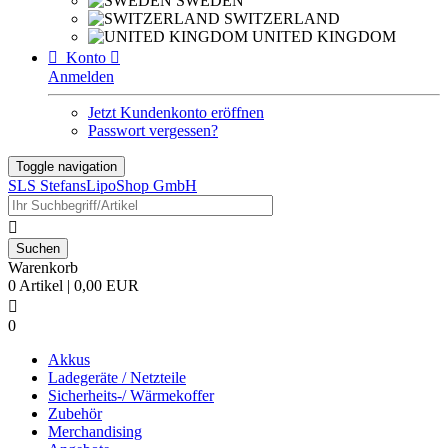
SWEDEN
SWITZERLAND
UNITED KINGDOM

Konto

Anmelden
Jetzt Kundenkonto eröffnen
Passwort vergessen?
Toggle navigation
SLS StefansLipoShop GmbH

Warenkorb
0 Artikel | 0,00 EUR

0
Akkus
Ladegeräte / Netzteile
Sicherheits-/ Wärmekoffer
Zubehör
Merchandising