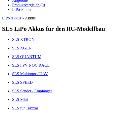
Angebote
Produktvergleich (
0
)
LiPo-Finder
LiPo Akkus
»
Akkus
SLS LiPo Akkus für den RC-Modellbau
SLS XTRON
SLS XGEN
SLS QUANTUM
SLS FPV NOC RACE
SLS Multirotor / UAV
SLS SPEED
SLS Sender / Empfänger
SLS Mini
SLS für Traxxas