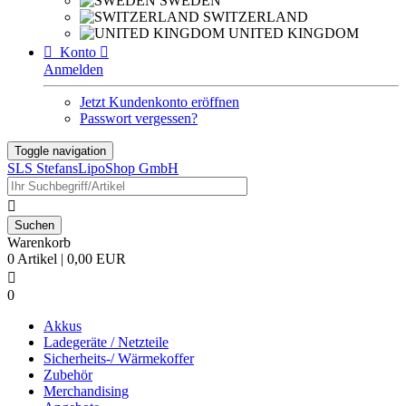
SWEDEN
SWITZERLAND
UNITED KINGDOM

Konto

Anmelden
Jetzt Kundenkonto eröffnen
Passwort vergessen?
Toggle navigation
SLS StefansLipoShop GmbH

Warenkorb
0 Artikel | 0,00 EUR

0
Akkus
Ladegeräte / Netzteile
Sicherheits-/ Wärmekoffer
Zubehör
Merchandising