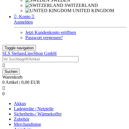
SWEDEN
SWITZERLAND
UNITED KINGDOM

Konto

Anmelden
Jetzt Kundenkonto eröffnen
Passwort vergessen?
Toggle navigation
SLS StefansLipoShop GmbH

Warenkorb
0 Artikel | 0,00 EUR

0
Akkus
Ladegeräte / Netzteile
Sicherheits-/ Wärmekoffer
Zubehör
Merchandising