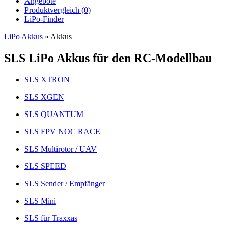
Angebote
Produktvergleich (
0
)
LiPo-Finder
LiPo Akkus
»
Akkus
SLS LiPo Akkus für den RC-Modellbau
SLS XTRON
SLS XGEN
SLS QUANTUM
SLS FPV NOC RACE
SLS Multirotor / UAV
SLS SPEED
SLS Sender / Empfänger
SLS Mini
SLS für Traxxas