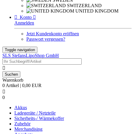
SWEDEN
SWITZERLAND
UNITED KINGDOM

Konto

Anmelden
Jetzt Kundenkonto eröffnen
Passwort vergessen?
Toggle navigation
SLS StefansLipoShop GmbH

Warenkorb
0 Artikel | 0,00 EUR

0
Akkus
Ladegeräte / Netzteile
Sicherheits-/ Wärmekoffer
Zubehör
Merchandising