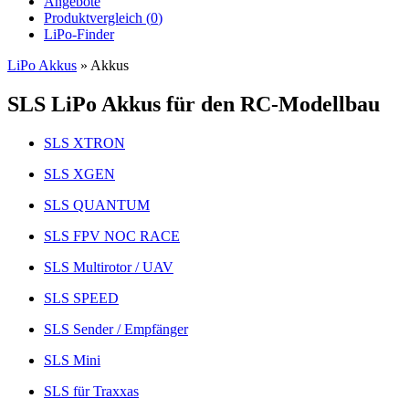
Angebote
Produktvergleich (
0
)
LiPo-Finder
LiPo Akkus
»
Akkus
SLS LiPo Akkus für den RC-Modellbau
SLS XTRON
SLS XGEN
SLS QUANTUM
SLS FPV NOC RACE
SLS Multirotor / UAV
SLS SPEED
SLS Sender / Empfänger
SLS Mini
SLS für Traxxas