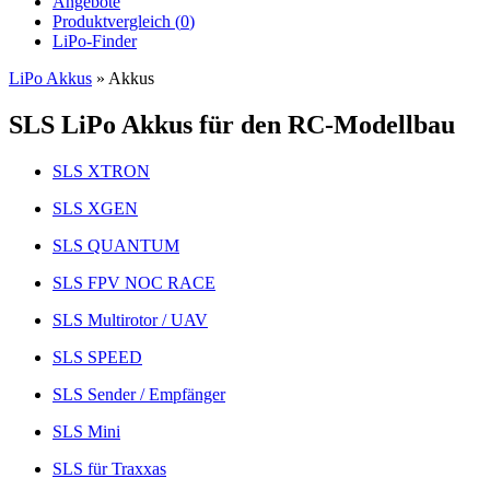
Angebote
Produktvergleich (
0
)
LiPo-Finder
LiPo Akkus
»
Akkus
SLS LiPo Akkus für den RC-Modellbau
SLS XTRON
SLS XGEN
SLS QUANTUM
SLS FPV NOC RACE
SLS Multirotor / UAV
SLS SPEED
SLS Sender / Empfänger
SLS Mini
SLS für Traxxas