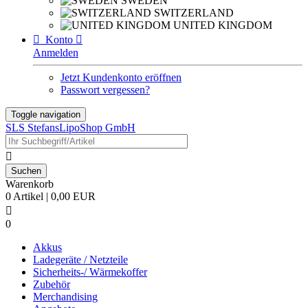
SWEDEN
SWITZERLAND
UNITED KINGDOM

Konto

Anmelden
Jetzt Kundenkonto eröffnen
Passwort vergessen?
Toggle navigation
SLS StefansLipoShop GmbH

Warenkorb
0 Artikel | 0,00 EUR

0
Akkus
Ladegeräte / Netzteile
Sicherheits-/ Wärmekoffer
Zubehör
Merchandising