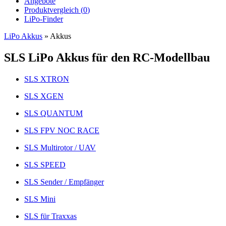
Angebote
Produktvergleich (
0
)
LiPo-Finder
LiPo Akkus
»
Akkus
SLS LiPo Akkus für den RC-Modellbau
SLS XTRON
SLS XGEN
SLS QUANTUM
SLS FPV NOC RACE
SLS Multirotor / UAV
SLS SPEED
SLS Sender / Empfänger
SLS Mini
SLS für Traxxas