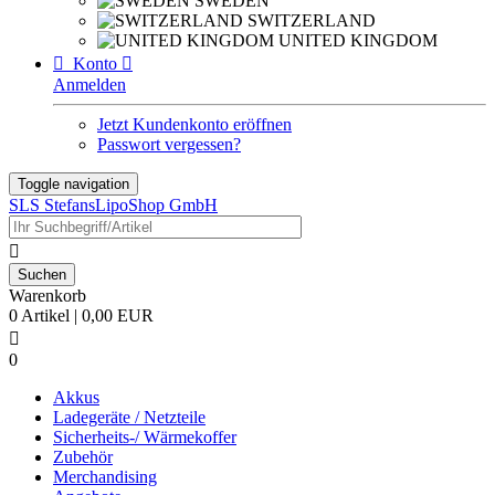
SWEDEN
SWITZERLAND
UNITED KINGDOM

Konto

Anmelden
Jetzt Kundenkonto eröffnen
Passwort vergessen?
Toggle navigation
SLS StefansLipoShop GmbH

Warenkorb
0 Artikel | 0,00 EUR

0
Akkus
Ladegeräte / Netzteile
Sicherheits-/ Wärmekoffer
Zubehör
Merchandising