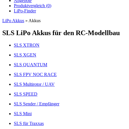
Angebote
Produktvergleich (
0
)
LiPo-Finder
LiPo Akkus
»
Akkus
SLS LiPo Akkus für den RC-Modellbau
SLS XTRON
SLS XGEN
SLS QUANTUM
SLS FPV NOC RACE
SLS Multirotor / UAV
SLS SPEED
SLS Sender / Empfänger
SLS Mini
SLS für Traxxas