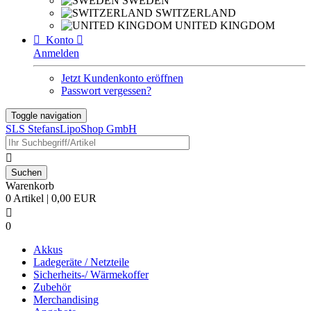
SWEDEN
SWITZERLAND
UNITED KINGDOM

Konto

Anmelden
Jetzt Kundenkonto eröffnen
Passwort vergessen?
Toggle navigation
SLS StefansLipoShop GmbH

Warenkorb
0 Artikel | 0,00 EUR

0
Akkus
Ladegeräte / Netzteile
Sicherheits-/ Wärmekoffer
Zubehör
Merchandising